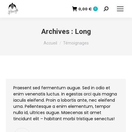
0,00
€
Recherche
0
:
Archives :
Long
Vous êtes ici :
Accueil
Témoignages
Praesent sed fermentum augue. Sed in odio et
enim venenatis luctus. In egestas orci quis magna
iaculis eleifend. Proin a lobortis ante, nec eleifend
urna. Pellentesque a enim elementum, tempor
nulla id, ultrices augue. Maecenas sit amet
tincidunt elit – habitant morbi tristique senectus!