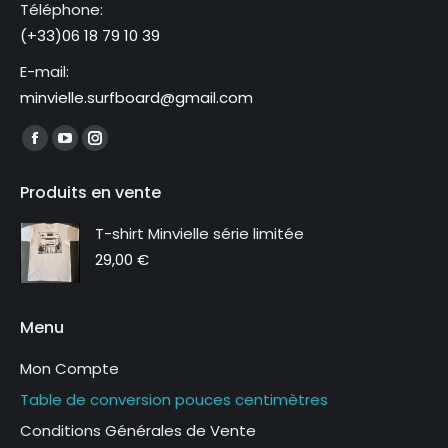
Téléphone:
(+33)06 18 79 10 39
E-mail:
minvielle.surfboard@gmail.com
Trouvez nous sur :
La
La
La
page
page
page
Produits en vente
Facebook
YouTube
Instagram
s'ouvre
s'ouvre
s'ouvre
T-shirt Minvielle série limitée
dans
dans
dans
29,00
€
une
une
une
nouvelle
nouvelle
nouvelle
Menu
fenêtre
fenêtre
fenêtre
Mon Compte
Table de conversion pouces centimètres
Conditions Générales de Vente