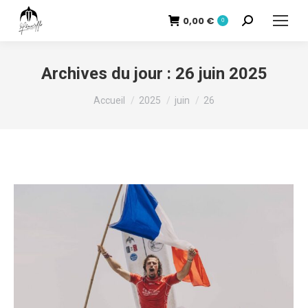
0,00
€
Recherche
0
:
Archives du jour :
26 juin 2025
Vous êtes ici :
Accueil
2025
juin
26