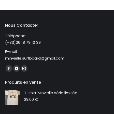
Nous Contacter
Téléphone:
(+33)06 18 79 10 39
E-mail:
minvielle.surfboard@gmail.com
Trouvez nous sur :
La
La
La
page
page
page
Produits en vente
Facebook
YouTube
Instagram
s'ouvre
s'ouvre
s'ouvre
T-shirt Minvielle série limitée
dans
dans
dans
29,00
€
une
une
une
nouvelle
nouvelle
nouvelle