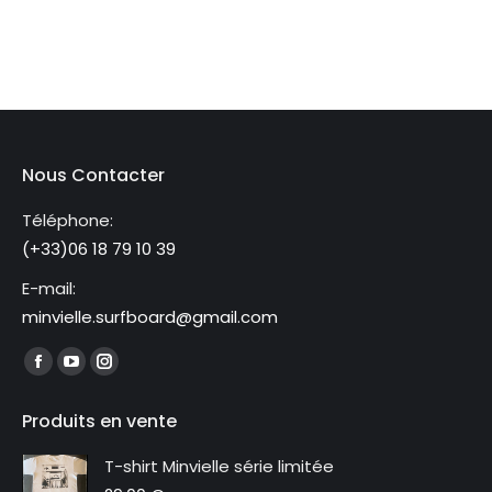
Nous Contacter
Téléphone:
(+33)06 18 79 10 39
E-mail:
minvielle.surfboard@gmail.com
Trouvez nous sur :
La
La
La
page
page
page
Produits en vente
Facebook
YouTube
Instagram
s'ouvre
s'ouvre
s'ouvre
T-shirt Minvielle série limitée
dans
dans
dans