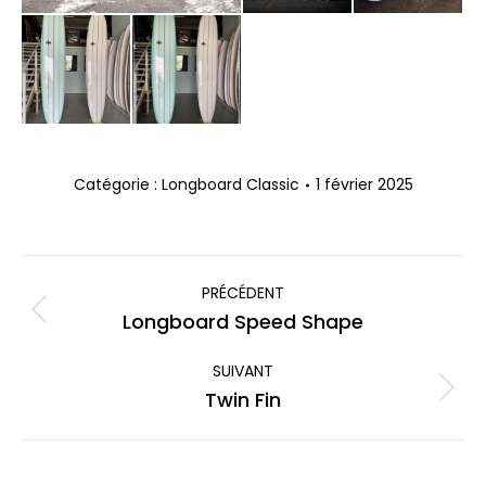
Catégorie :
Longboard Classic
1 février 2025
Navigation
album
PRÉCÉDENT
Album
Longboard Speed Shape
précédent
:
SUIVANT
Album
Twin Fin
suivant
: