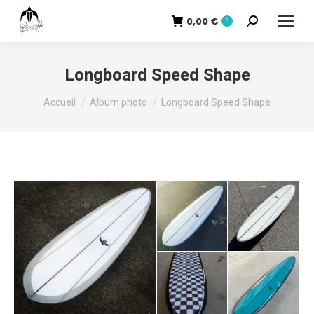
0,00
€
Recherche
0
:
Longboard Speed Shape
Vous êtes ici :
Accueil
Album photo
Longboard Speed Shape