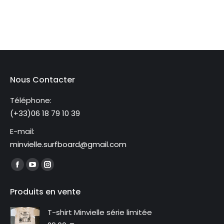
Nous Contacter
Téléphone:
(+33)06 18 79 10 39
E-mail:
minvielle.surfboard@gmail.com
Trouvez nous sur :
La
La
La
page
page
page
Produits en vente
Facebook
YouTube
Instagram
s'ouvre
s'ouvre
s'ouvre
T-shirt Minvielle série limitée
dans
dans
dans