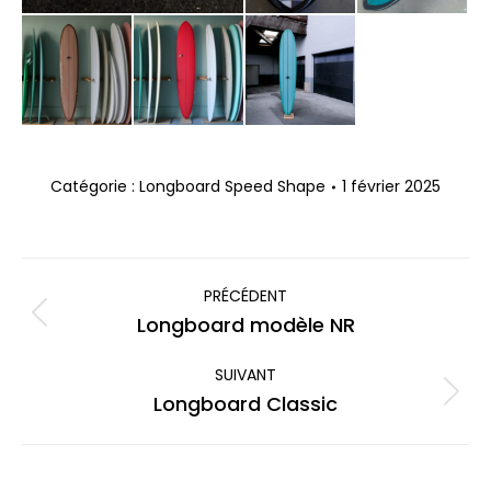
Catégorie :
Longboard Speed Shape
1 février 2025
Navigation
album
PRÉCÉDENT
Album
Longboard modèle NR
précédent
:
SUIVANT
Album
Longboard Classic
suivant
: